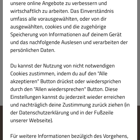
unsere online Angebote zu verbessern und
wirtschaftlich zu arbeiten. Das Einverständnis
umfass alle vorausgewählten, oder von dir
Reisgerichte-Angebot-A4
ausgewählten, cookies und die zugehörige
€ 30.99
Speicherung von Informationen auf deinem Gerät
und das nachfolgende Auslesen und verarbeiten der
2 Reisgerichte Ihrer Wahl, Raita, 1 gem. Salat, 1 Fl. Soft Drink
Ihrer Wahl
persönlichen Daten.
Du kannst der Nutzung von nicht notwendigen
Cookies zustimmen, indem du auf den "Alle
akzeptieren" Button drückst oder wiedersprichen
durch den "Allen wiedersprechen" Button. Diese
Einstellungen kannst du jederzeit wieder erreichen
und nachträglich deine Zustimmung zurück ziehen (in
der Datenschutzerklärung und in der Fußzeile
unserer Webseite).
Cookie-Einstellungen ändern
Kontaktiere uns
Für weitere Informationen bezülgich des Vorgehens,
Datenschutzerklärung