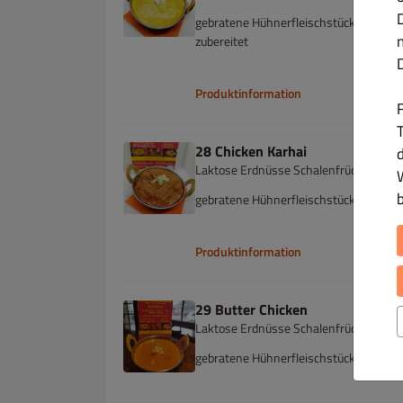
gebratene Hühnerfleischstücke in ein
zubereitet
Produktinformation
T
28 Chicken Karhai
Laktose Erdnüsse Schalenfrüchte
gebratene Hühnerfleischstücke mit zwi
Produktinformation
29 Butter Chicken
Laktose Erdnüsse Schalenfrüchte
gebratene Hühnerfleischstücke mit le