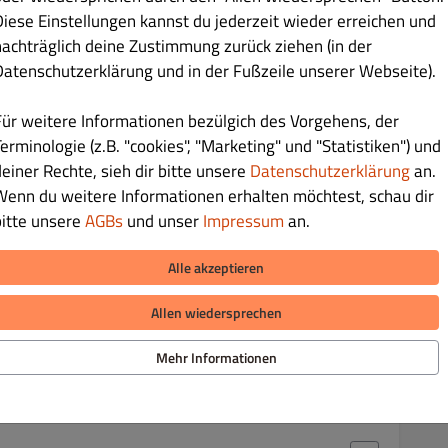
Diese Einstellungen kannst du jederzeit wieder erreichen und
er milden Sauce Gewürzen und Sahne, mit Mandeln und kokosnus
nachträglich deine Zustimmung zurück ziehen (in der
Datenschutzerklärung und in der Fußzeile unserer Webseite).
Für weitere Informationen bezülgich des Vorgehens, der
erminologie (z.B. "cookies", "Marketing" und "Statistiken") und
deiner Rechte, sieh dir bitte unsere
Datenschutzerklärung
an.
€ 14.90
Wenn du weitere Informationen erhalten möchtest, schau dir
bitte unsere
AGBs
und unser
Impressum
an.
ebeln, Paprika, Tomaten und Currysauce
Alle akzeptieren
Allen wiedersprechen
€ 14.90
Mehr Informationen
ckeren Gewürzen in einer sahnigen Butter-Tomaten-Currysoße