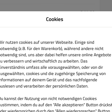
€ 14.90
Cookies
f gewürzt, mit frischem Ingwer, Knoblauch und Paprika
Wir nutzen cookies auf unserer Webseite. Einige sind
notwendig (z.B. für den Warenkorb), während andere nicht
notwendig sind, uns aber dabei helfen unsere online Angebote
zu verbessern und wirtschaftlich zu arbeiten. Das
€ 14.50
Einverständnis umfass alle vorausgewählten, oder von dir
ausgewählten, cookies und die zugehörige Speicherung von
gen Aroma aus Gewürzen
Informationen auf deinem Gerät und das nachfolgende
Auslesen und verarbeiten der persönlichen Daten.
Du kannst der Nutzung von nicht notwendigen Cookies
zustimmen, indem du auf den "Alle akzeptieren" Button drücks
€ 14.90
oder wiedersprichen durch den "Allen wiedersprechen" Button.