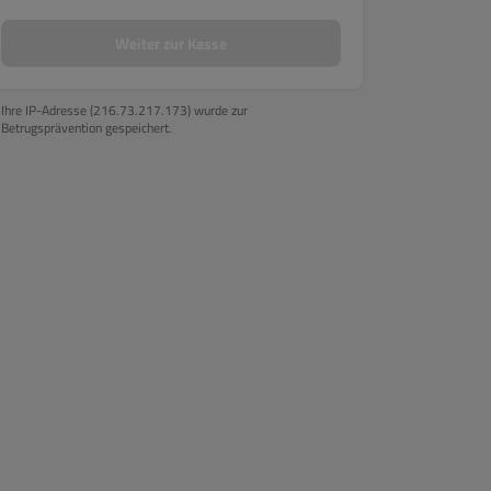
Grill
Fischgerichte
Vegetarisch
Vegan
Salate
Dess
Weiter zur Kasse
Ihre IP-Adresse (216.73.217.173) wurde zur
Betrugsprävention gespeichert.