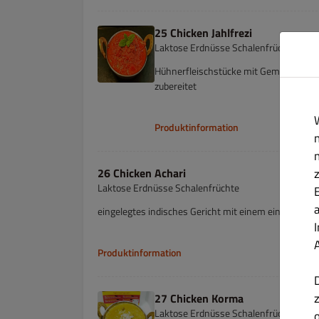
25 Chicken Jahlfrezi
Laktose Erdnüsse Schalenfrüchte
Hühnerfleischstücke mit Gemüse, schar
zubereitet
Produktinformation
26 Chicken Achari
Laktose Erdnüsse Schalenfrüchte
eingelegtes indisches Gericht mit einem einzigarti
Produktinformation
27 Chicken Korma
Laktose Erdnüsse Schalenfrüchte